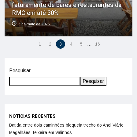
faturamento de bares e restaurantes da
RMC em até 30%
6 de maio de 2025
…
1
2
3
4
5
16
Pesquisar
Pesquisar
NOTÍCIAS RECENTES
Batida entre dois caminhões bloqueia trecho do Anel Viário
Magalhães Teixeira em Valinhos