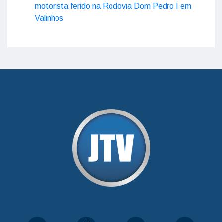
motorista ferido na Rodovia Dom Pedro I em
Valinhos