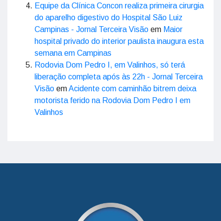
Equipe da Clínica Concon realiza primeira cirurgia
do aparelho digestivo do Hospital São Luiz
Campinas - Jornal Terceira Visão
em
Maior
hospital privado do interior paulista inaugura esta
semana em Campinas
Rodovia Dom Pedro I, em Valinhos, só terá
liberação completa após às 22h - Jornal Terceira
Visão
em
Acidente com caminhão bitrem deixa
motorista ferido na Rodovia Dom Pedro I em
Valinhos