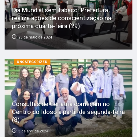
Dia Mundial sem Tabaco: Prefeitura
realiza ações de conscientização na
próxima quarta-feira (29)
23 de maio de 2024
UNCATEGORIZED
Consultas de Geriatria começam no
Centro do Idoso a partir de segunda-feira
(8)
5 de abril de 2024