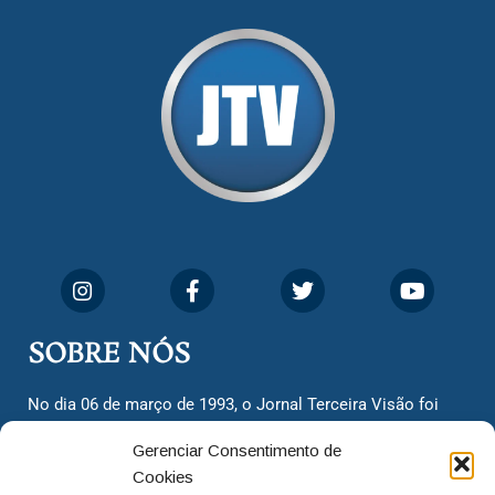
SOBRE NÓS
No dia 06 de março de 1993, o Jornal Terceira Visão foi
fundado para ser uma terceira via de notícias para os
Gerenciar Consentimento de
cidadãos valinhenses, já que naquela época só existiam
Cookies
dois jornais. Há mais de 30 anos, o jornal continua