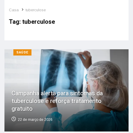
Casa
tuberculose
Tag:
tuberculose
SAÚDE
Campanha alerta para sintomas da
tuberculose e reforça tratamento
gratuito
22 de março de 2026