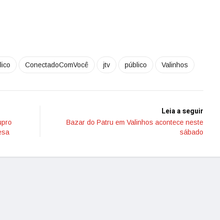
lico
ConectadoComVocê
jtv
público
Valinhos
Leia a seguir
upro
Bazar do Patru em Valinhos acontece neste
esa
sábado