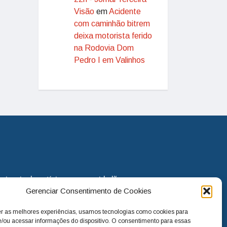
Visão
em
Acidente
com caminhão bitrem
deixa motorista ferido
na Rodovia Dom
Pedro I em Valinhos
eira via de notícias para os cidadãos
Gerenciar Consentimento de Cookies
o jornal continua assumindo o papel
. Nunca deixamos de lado as
er as melhores experiências, usamos tecnologias como cookies para
melhorias para a cidade e sempre
/ou acessar informações do dispositivo. O consentimento para essas