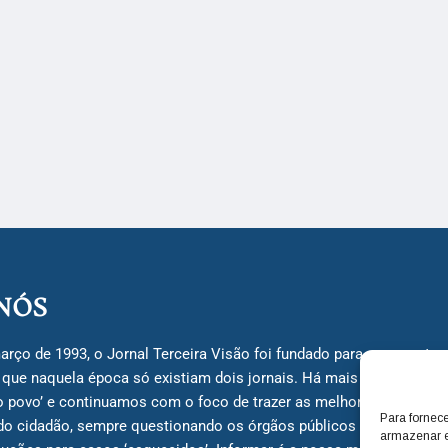
NÓS
arço de 1993, o Jornal Terceira Visão foi fundado para ser uma terc
á que naquela época só existiam dois jornais. Há mais de 30 anos, 
do povo’ e continuamos com o foco de trazer as melhores notícias
Para fornec
do cidadão, sempre questionando os órgãos públicos em busca de 
armazenar e