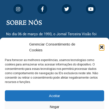
SOBRE NÓS
No dia 06 de março de 1993, o Jornal Terceira Visão foi
fundado para ser uma terceira via de notícias para os
Gerenciar Consentimento de
cidadãos valinhenses, já que naquela época só existiam
Cookies
dois jornais. Há mais de 30 anos, o jornal continua
assumindo o papel de ser a ‘voz do povo’ e continuamos
Para fornecer as melhores experiências, usamos tecnologias como
com o foco de trazer as melhores notícias. Nunca
cookies para armazenar e/ou acessar informações do dispositivo. O
deixamos de lado as necessidades do cidadão, sempre
consentimento para essas tecnologias nos permitirá processar dados
como comportamento de navegação ou IDs exclusivos neste site. Não
questionando os órgãos públicos em busca de melhorias
consentir ou retirar o consentimento pode afetar negativamente certos
para a cidade e sempre cobrando resoluções para casos
recursos e funções.
‘esquecidos’. Informar é a nossa missão!
Aceitar
adm@jtv.com.br
(19) 3929-6225
Negar