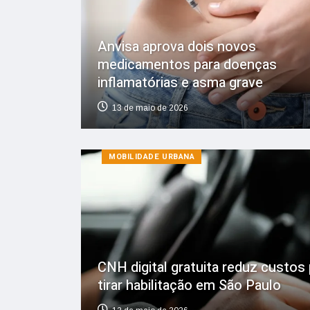
Anvisa aprova dois novos
medicamentos para doenças
inflamatórias e asma grave
13 de maio de 2026
MOBILIDADE URBANA
CNH digital gratuita reduz custos 
tirar habilitação em São Paulo