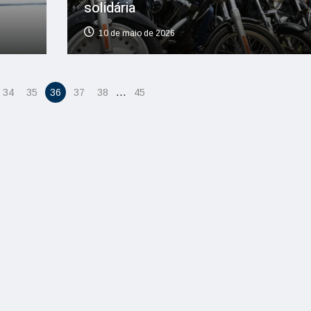
solidária
10 de maio de 2026
…
34
35
36
37
38
45