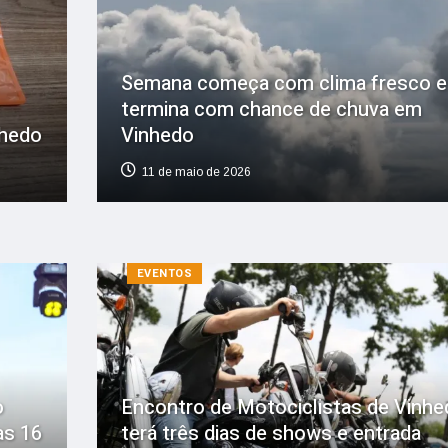
Semana começa com clima fresco e
termina com chance de chuva em
hedo
Vinhedo
11 de maio de 2026
EVENTOS
o
Encontro de Motociclistas de Vinhe
as 16
terá três dias de shows e entrada