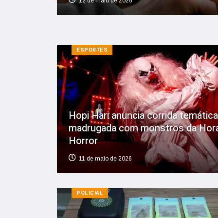
12 de maio de 2026
ESPORTES
Hopi Hari anuncia corrida temática
madrugada com monstros da Hor
Horror
11 de maio de 2026
POLICIAL