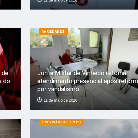
11 de maio de 2026
VARIEDADES
 de
Junta Militar de Vinhedo retoma
a do
atendimento presencial após reform
por vandalismo
11 de maio de 2026
PREVISÃO DO TEMPO