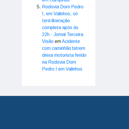
Rodovia Dom Pedro
I, em Valinhos, só
terá liberação
completa após às
22h - Jornal Terceira
Visão
em
Acidente
com caminhão bitrem
deixa motorista ferido
na Rodovia Dom
Pedro I em Valinhos