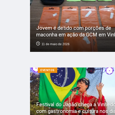
Jovem é detido com porções de
maconha em ação da GCM em Vin
11 de maio de 2026
EVENTOS
Festival do Japão chega a Vinhed
com gastronomia e cultura nos di