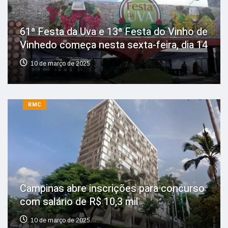
61ª Festa da Uva e 13ª Festa do Vinho de
Vinhedo começa nesta sexta-feira, dia 14
10 de março de 2025
RMC
Campinas abre inscrições para concurso
com salário de R$ 10,3 mil
10 de março de 2025