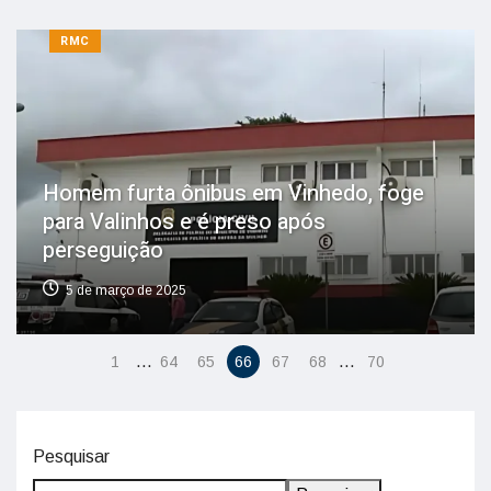
RMC
Homem furta ônibus em Vinhedo, foge
para Valinhos e é preso após
perseguição
5 de março de 2025
…
…
1
64
65
66
67
68
70
Pesquisar