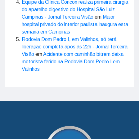
Equipe da Clínica Concon realiza primeira cirurgia
do aparelho digestivo do Hospital São Luiz
Campinas - Jornal Terceira Visão
em
Maior
hospital privado do interior paulista inaugura esta
semana em Campinas
Rodovia Dom Pedro I, em Valinhos, só terá
liberação completa após às 22h - Jornal Terceira
Visão
em
Acidente com caminhão bitrem deixa
motorista ferido na Rodovia Dom Pedro I em
Valinhos