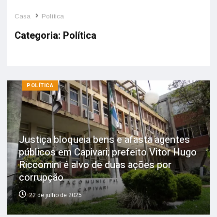
Casa
Política
Categoria:
Política
POLÍTICA
Justiça bloqueia bens e afasta agentes
públicos em Capivari; prefeito Vitor Hugo
Riccomini é alvo de duas ações por
corrupção
22 de julho de 2025