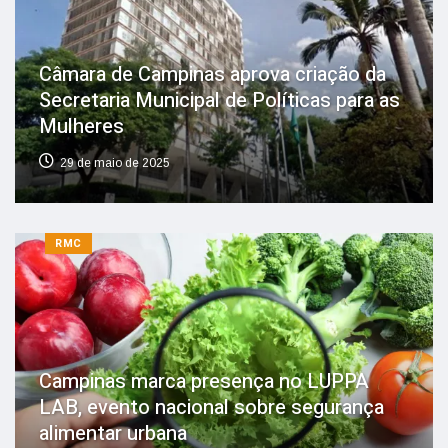
Câmara de Campinas aprova criação da
Secretaria Municipal de Políticas para as
Mulheres
29 de maio de 2025
RMC
Campinas marca presença no LUPPA
LAB, evento nacional sobre segurança
alimentar urbana