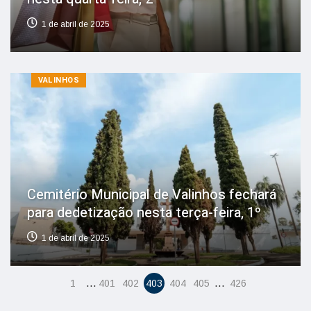
1 de abril de 2025
VALINHOS
Cemitério Municipal de Valinhos fechará
para dedetização nesta terça-feira, 1º
1 de abril de 2025
…
…
1
401
402
403
404
405
426