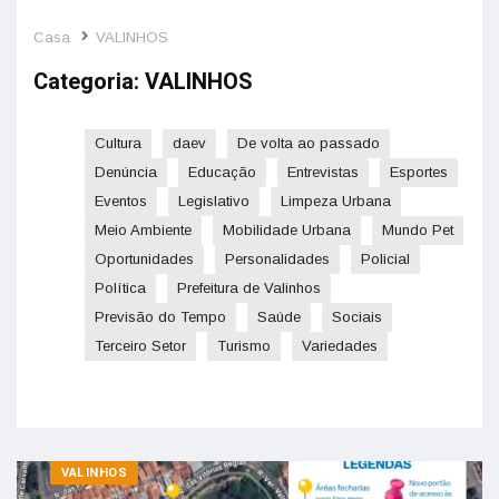
Casa
VALINHOS
Categoria:
VALINHOS
Cultura
daev
De volta ao passado
Denúncia
Educação
Entrevistas
Esportes
Eventos
Legislativo
Limpeza Urbana
Meio Ambiente
Mobilidade Urbana
Mundo Pet
Oportunidades
Personalidades
Policial
Política
Prefeitura de Valinhos
Previsão do Tempo
Saúde
Sociais
Terceiro Setor
Turismo
Variedades
VALINHOS