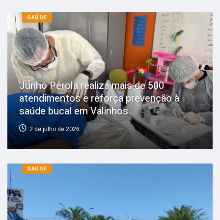
SAÚDE
Junho Pérola realiza mais de 500
atendimentos e reforça prevenção à
saúde bucal em Valinhos
2 de julho de 2026
SAÚDE