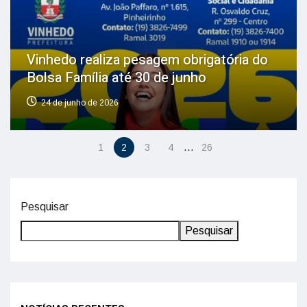
Vinhedo realiza pesagem obrigatória do
Bolsa Família até 30 de junho
24 de junho de 2026
…
1
2
3
4
26
Pesquisar
Pesquisar