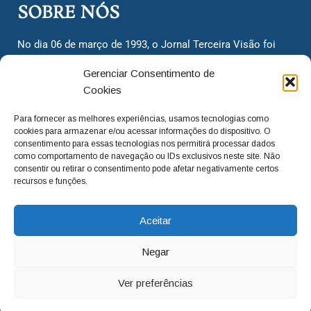
SOBRE NÓS
No dia 06 de março de 1993, o Jornal Terceira Visão foi
fundado para ser uma terceira via de notícias para os
Gerenciar Consentimento de
cidadãos valinhenses, já que naquela época só existiam
Cookies
dois jornais. Há mais de 30 anos, o jornal continua
assumindo o papel de ser a ‘voz do povo’ e continuamos
Para fornecer as melhores experiências, usamos tecnologias como
com o foco de trazer as melhores notícias. Nunca
cookies para armazenar e/ou acessar informações do dispositivo. O
deixamos de lado as necessidades do cidadão, sempre
consentimento para essas tecnologias nos permitirá processar dados
como comportamento de navegação ou IDs exclusivos neste site. Não
questionando os órgãos públicos em busca de melhorias
consentir ou retirar o consentimento pode afetar negativamente certos
para a cidade e sempre cobrando resoluções para casos
recursos e funções.
‘esquecidos’. Informar é a nossa missão!
Aceitar
adm@jtv.com.br
(19) 3929-6225
Negar
(19) 99450-1424
Ver preferências