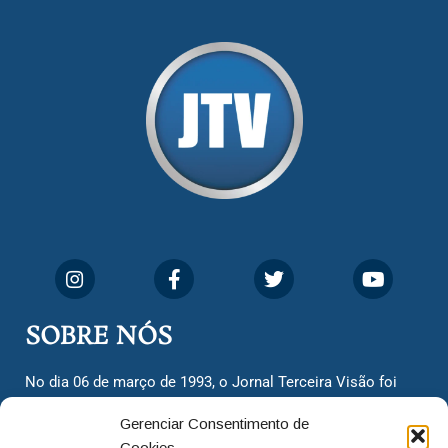
SOBRE NÓS
No dia 06 de março de 1993, o Jornal Terceira Visão foi
fundado para ser uma terceira via de notícias para os
Gerenciar Consentimento de
cidadãos valinhenses, já que naquela época só existiam
Cookies