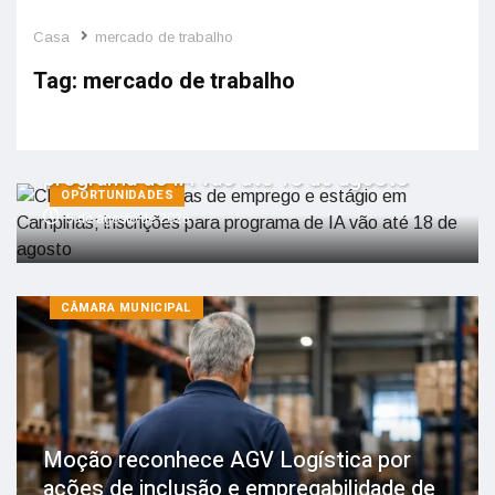
Casa
mercado de trabalho
Tag:
mercado de trabalho
CI&T abre 291 vagas de emprego e
estágio em Campinas; inscrições para
programa de IA vão até 18 de agosto
OPORTUNIDADES
5 de agosto de 2026
CÂMARA MUNICIPAL
Moção reconhece AGV Logística por
ações de inclusão e empregabilidade de