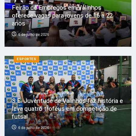
Feirão de Empregos em Valinhos
oferece vagas para jovens de 16 a 22
anos
6 de julho de 2026
ESPORTES
S.E. Juventude de Valinhos faz história e
leva quatro troféus em competição de
futsal
6 de julho de 2026