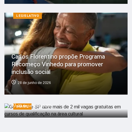
LEGISLATIVO
Carlos Florentino propõe Programa
Recomeço Vinhedo para promover
inclusão social
Governo de SP abre mais de 2 mil vagas
28 de junho de 2026
gratuitas em cursos de qualificação na
área cultural
23 de junho de 2026
BRASIL