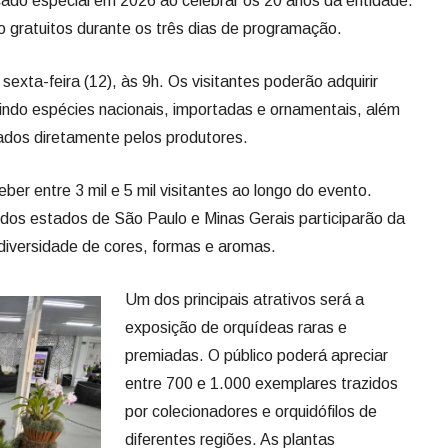
icado especial em 2026 ao celebrar os 20 anos da entidade.
 gratuitos durante os três dias de programação.
exta-feira (12), às 9h. Os visitantes poderão adquirir
uindo espécies nacionais, importadas e ornamentais, além
zados diretamente pelos produtores.
ber entre 3 mil e 5 mil visitantes ao longo do evento.
dos estados de São Paulo e Minas Gerais participarão da
iversidade de cores, formas e aromas.
Um dos principais atrativos será a
exposição de orquídeas raras e
premiadas. O público poderá apreciar
entre 700 e 1.000 exemplares trazidos
por colecionadores e orquidófilos de
diferentes regiões. As plantas