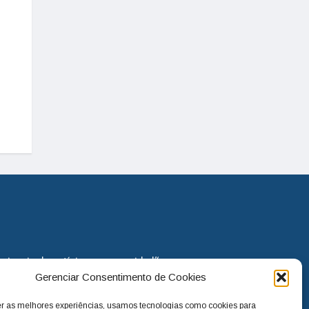
eira via de notícias para os cidadãos
Gerenciar Consentimento de Cookies
o jornal continua assumindo o papel
. Nunca deixamos de lado as
er as melhores experiências, usamos tecnologias como cookies para