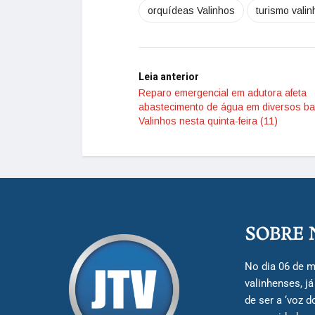
orquídeas Valinhos
turismo vali
Leia anterior
Reparo emergencial em adutora afeta
abastecimento de água em diversos ba
Valinhos nesta quinta-feira (11)
SOBRE 
No dia 06 de m
valinhenses, j
de ser a ‘voz 