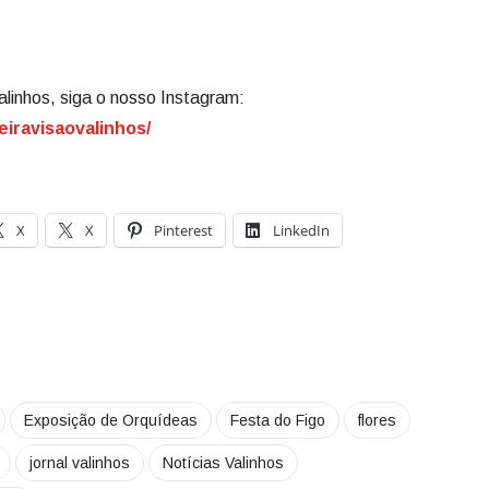
alinhos, siga o nosso Instagram:
eiravisaovalinhos/
X
X
Pinterest
LinkedIn
Exposição de Orquídeas
Festa do Figo
flores
jornal valinhos
Notícias Valinhos