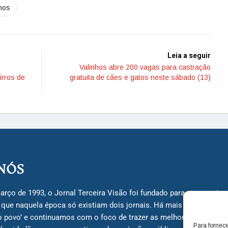
nhos
Leia a seguir
Valinhos abre 200 vagas para castração
irros de
gratuita de cães e gatos neste sábado (13)
NÓS
arço de 1993, o Jornal Terceira Visão foi fundado para ser uma terc
á que naquela época só existiam dois jornais. Há mais de 30 anos, 
do povo’ e continuamos com o foco de trazer as melhores notícias
Para fornec