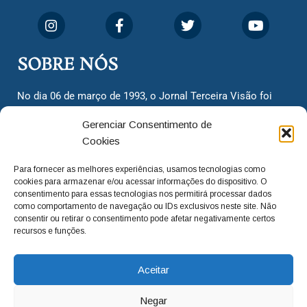
SOBRE NÓS
No dia 06 de março de 1993, o Jornal Terceira Visão foi
fundado para ser uma terceira via de notícias para os
Gerenciar Consentimento de
cidadãos valinhenses, já que naquela época só existiam
Cookies
dois jornais. Há mais de 30 anos, o jornal continua
assumindo o papel de ser a ‘voz do povo’ e continuamos
Para fornecer as melhores experiências, usamos tecnologias como
com o foco de trazer as melhores notícias. Nunca
cookies para armazenar e/ou acessar informações do dispositivo. O
deixamos de lado as necessidades do cidadão, sempre
consentimento para essas tecnologias nos permitirá processar dados
como comportamento de navegação ou IDs exclusivos neste site. Não
questionando os órgãos públicos em busca de melhorias
consentir ou retirar o consentimento pode afetar negativamente certos
para a cidade e sempre cobrando resoluções para casos
recursos e funções.
‘esquecidos’. Informar é a nossa missão!
Aceitar
adm@jtv.com.br
(19) 3929-6225
Negar