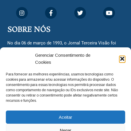
SOBRE NÓS
No dia 06 de março de 1993, o Jornal Terceira Visão foi
fundado para ser uma terceira via de notícias para os
Gerenciar Consentimento de
cidadãos valinhenses, já que naquela época só existiam
Cookies
dois jornais. Há mais de 30 anos, o jornal continua
assumindo o papel de ser a ‘voz do povo’ e continuamos
Para fornecer as melhores experiências, usamos tecnologias como
com o foco de trazer as melhores notícias. Nunca
cookies para armazenar e/ou acessar informações do dispositivo. O
deixamos de lado as necessidades do cidadão, sempre
consentimento para essas tecnologias nos permitirá processar dados
como comportamento de navegação ou IDs exclusivos neste site. Não
questionando os órgãos públicos em busca de melhorias
consentir ou retirar o consentimento pode afetar negativamente certos
para a cidade e sempre cobrando resoluções para casos
recursos e funções.
‘esquecidos’. Informar é a nossa missão!
Aceitar
adm@jtv.com.br
(19) 3929-6225
Negar