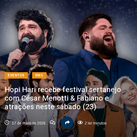
EVENTOS
RMC
Hopi Hari recebe festival sertanejo
com César Menotti & Fabiano e
atrações neste sábado (23)
17 de maio de 2026
2 ler minutos