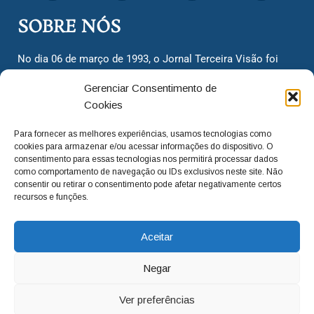
SOBRE NÓS
No dia 06 de março de 1993, o Jornal Terceira Visão foi
fundado para ser uma terceira via de notícias para os
Gerenciar Consentimento de
cidadãos valinhenses, já que naquela época só existiam
Cookies
dois jornais. Há mais de 30 anos, o jornal continua
assumindo o papel de ser a ‘voz do povo’ e continuamos
Para fornecer as melhores experiências, usamos tecnologias como
com o foco de trazer as melhores notícias. Nunca
cookies para armazenar e/ou acessar informações do dispositivo. O
deixamos de lado as necessidades do cidadão, sempre
consentimento para essas tecnologias nos permitirá processar dados
como comportamento de navegação ou IDs exclusivos neste site. Não
questionando os órgãos públicos em busca de melhorias
consentir ou retirar o consentimento pode afetar negativamente certos
para a cidade e sempre cobrando resoluções para casos
recursos e funções.
‘esquecidos’. Informar é a nossa missão!
Aceitar
adm@jtv.com.br
(19) 3929-6225
Negar
(19) 99450-1424
Ver preferências