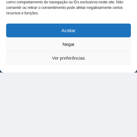
como comportamento de navegação ou IDs exclusivos neste site. Não
consentir ou retirar o consentimento pode afetar negativamente certos
recursos e funções.
Aceitar
Negar
Ver preferências
SOBRE NÓS
No dia 06 de março de 1993, o Jornal Terceira Visão foi
fundado para ser uma terceira via de notícias para os
cidadãos valinhenses, já que naquela época só existiam
dois jornais. Há mais de 30 anos, o jornal continua
assumindo o papel de ser a ‘voz do povo’ e continuamos
com o foco de trazer as melhores notícias. Nunca
deixamos de lado as necessidades do cidadão, sempre
questionando os órgãos públicos em busca de melhorias