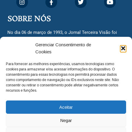
SOBRE NÓS
No dia 06 de março de 1993, o Jornal Terceira Visão foi
fundado para ser uma terceira via de notícias para os
Gerenciar Consentimento de
cidadãos valinhenses, já que naquela época só existiam
Cookies
dois jornais. Há mais de 30 anos, o jornal continua
assumindo o papel de ser a ‘voz do povo’ e continuamos
Para fornecer as melhores experiências, usamos tecnologias como
com o foco de trazer as melhores notícias. Nunca
cookies para armazenar e/ou acessar informações do dispositivo. O
deixamos de lado as necessidades do cidadão, sempre
consentimento para essas tecnologias nos permitirá processar dados
como comportamento de navegação ou IDs exclusivos neste site. Não
questionando os órgãos públicos em busca de melhorias
consentir ou retirar o consentimento pode afetar negativamente certos
para a cidade e sempre cobrando resoluções para casos
recursos e funções.
‘esquecidos’. Informar é a nossa missão!
Aceitar
adm@jtv.com.br
(19) 3929-6225
Negar
(19) 99450-1424