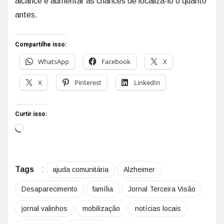
alcance e aumentar as chances de localizá-lo o quanto
antes.
Compartilhe isso:
WhatsApp
Facebook
X
X
Pinterest
LinkedIn
Curtir isso:
Tags
:
ajuda comunitária
Alzheimer
Desaparecimento
família
Jornal Terceira Visão
jornal valinhos
mobilização
notícias locais