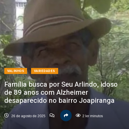
VALINHOS
VARIEDADES
Família busca por Seu Arlindo, idoso
de 89 anos com Alzheimer
desaparecido no bairro Joapiranga
26 de agosto de 2025
2 ler minutos