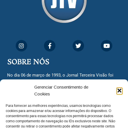
SOBRE NÓS
No dia 06 de março de 1993, o Jornal Terceira Visão foi
fundado para ser uma terceira via de notícias para os
Gerenciar Consentimento de
cidadãos valinhenses, já que naquela época só existiam
Cookies
dois jornais. Há mais de 30 anos, o jornal continua
assumindo o papel de ser a ‘voz do povo’ e continuamos
Para fornecer as melhores experiências, usamos tecnologias como
com o foco de trazer as melhores notícias. Nunca
cookies para armazenar e/ou acessar informações do dispositivo. O
deixamos de lado as necessidades do cidadão, sempre
consentimento para essas tecnologias nos permitirá processar dados
como comportamento de navegação ou IDs exclusivos neste site. Não
questionando os órgãos públicos em busca de melhorias
consentir ou retirar o consentimento pode afetar negativamente certos