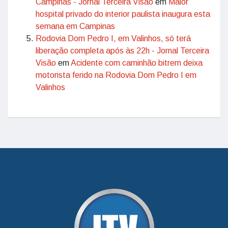
Campinas - Jornal Terceira Visão
em
Maior
hospital privado do interior paulista inaugura esta
semana em Campinas
Rodovia Dom Pedro I, em Valinhos, só terá
liberação completa após às 22h - Jornal Terceira
Visão
em
Acidente com caminhão bitrem deixa
motorista ferido na Rodovia Dom Pedro I em
Valinhos