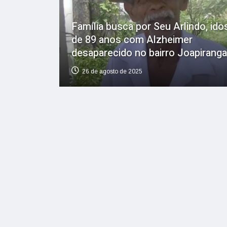
Família busca por Seu Arlindo, ido
de 89 anos com Alzheimer
desaparecido no bairro Joapiranga
26 de agosto de 2025