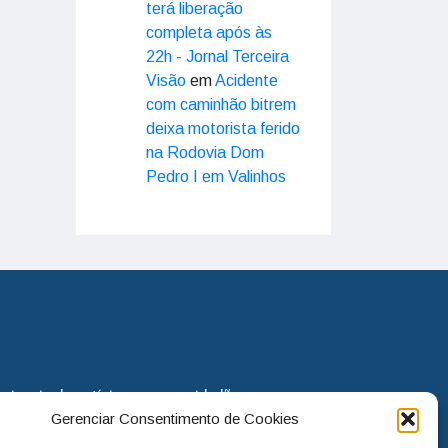
terá liberação
completa após às
22h - Jornal Terceira
Visão
em
Acidente
com caminhão bitrem
deixa motorista ferido
na Rodovia Dom
Pedro I em Valinhos
eira via de notícias para os cidadãos
Gerenciar Consentimento de Cookies
o jornal continua assumindo o papel
. Nunca deixamos de lado as