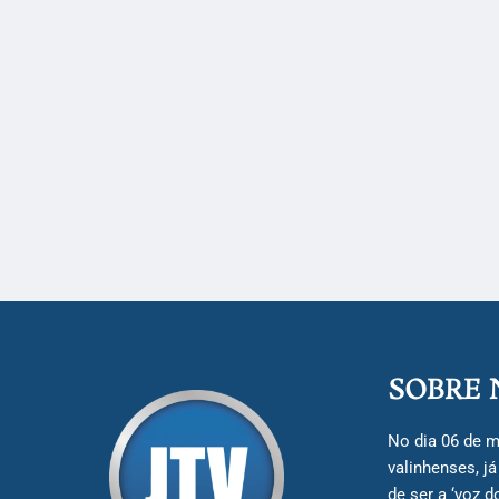
SOBRE 
No dia 06 de m
valinhenses, j
de ser a ‘voz 