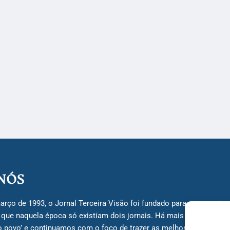
NÓS
arço de 1993, o Jornal Terceira Visão foi fundado para ser uma terc
á que naquela época só existiam dois jornais. Há mais de 30 anos, 
do povo’ e continuamos com o foco de trazer as melhores notícias