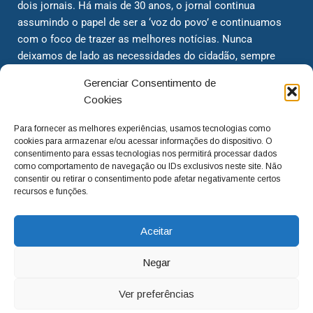
dois jornais. Há mais de 30 anos, o jornal continua
assumindo o papel de ser a ‘voz do povo’ e continuamos
com o foco de trazer as melhores notícias. Nunca
deixamos de lado as necessidades do cidadão, sempre
questionando os órgãos públicos em busca de melhorias
Gerenciar Consentimento de
para a cidade e sempre cobrando resoluções para casos
Cookies
‘esquecidos’. Informar é a nossa missão!
Para fornecer as melhores experiências, usamos tecnologias como
cookies para armazenar e/ou acessar informações do dispositivo. O
adm@jtv.com.br
(19) 3929-6225
consentimento para essas tecnologias nos permitirá processar dados
como comportamento de navegação ou IDs exclusivos neste site. Não
(19) 99450-1424
consentir ou retirar o consentimento pode afetar negativamente certos
recursos e funções.
Aceitar
Negar
Ver preferências