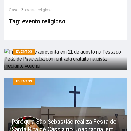
Casa
evento religioso
Tag:
evento religioso
Frei Gilson se apresenta em 11 de
agosto na Festa do Peão de Piracicaba
com entrada gratuita na pista mediante
voucher
EVENTOS
3 de junho de 2026
EVENTOS
Paróquia São Sebastião realiza Festa de
Santa Rita de Cássia no Joapiranga, em