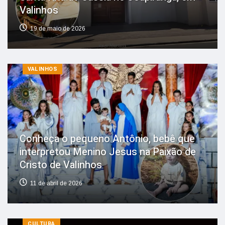
Valinhos
19 de maio de 2026
VALINHOS
Conheça o pequeno Antônio, bebê que
interpretou Menino Jesus na Paixão de
Cristo de Valinhos
11 de abril de 2026
CULTURA