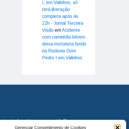
I, em Valinhos, só
terá liberação
completa após às
22h - Jornal Terceira
Visão
em
Acidente
com caminhão bitrem
deixa motorista ferido
na Rodovia Dom
Pedro I em Valinhos
eira via de notícias para os cidadãos
Gerenciar Consentimento de Cookies
o jornal continua assumindo o papel