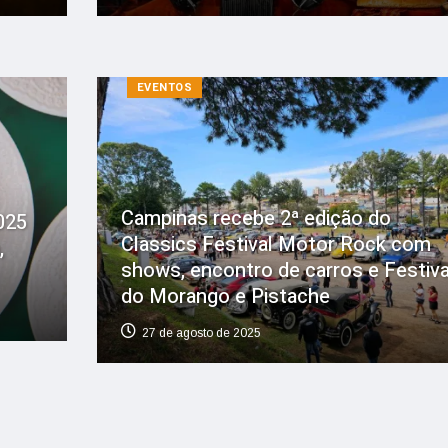
EVENTOS
Campinas recebe 2ª edição do
025
Classics Festival Motor Rock com
,
shows, encontro de carros e Festiva
do Morango e Pistache
27 de agosto de 2025