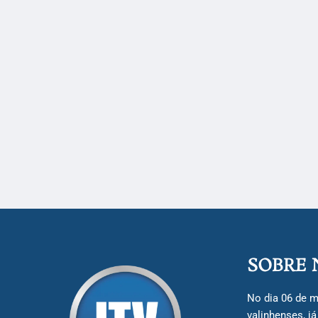
SOBRE 
No dia 06 de m
valinhenses, j