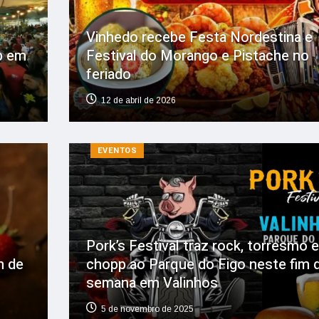
Vinhedo recebe Festa Nordestina e
pp em
Festival do Morango e Pistache no
feriado
12 de abril de 2026
EVENTOS
Pork’s Festival traz rock, torresmo e
m de
chopp ao Parque do Figo neste fim 
semana em Valinhos
5 de novembro de 2025