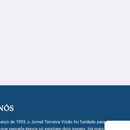
NÓS
arço de 1993, o Jornal Terceira Visão foi fundado para ser uma terc
á que naquela época só existiam dois jornais. Há mais de 30 anos, 