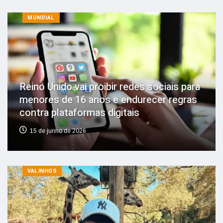
MUNDIAL
Reino Unido vai proibir redes sociais para
menores de 16 anos e endurecer regras
contra plataformas digitais
15 de junho de 2026
VALINHOS