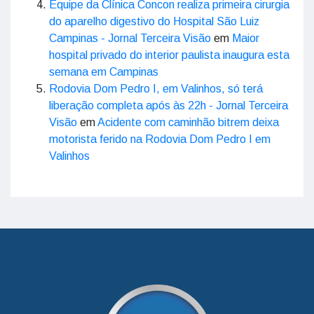
Equipe da Clínica Concon realiza primeira cirurgia
do aparelho digestivo do Hospital São Luiz
Campinas - Jornal Terceira Visão
em
Maior
hospital privado do interior paulista inaugura esta
semana em Campinas
Rodovia Dom Pedro I, em Valinhos, só terá
liberação completa após às 22h - Jornal Terceira
Visão
em
Acidente com caminhão bitrem deixa
motorista ferido na Rodovia Dom Pedro I em
Valinhos