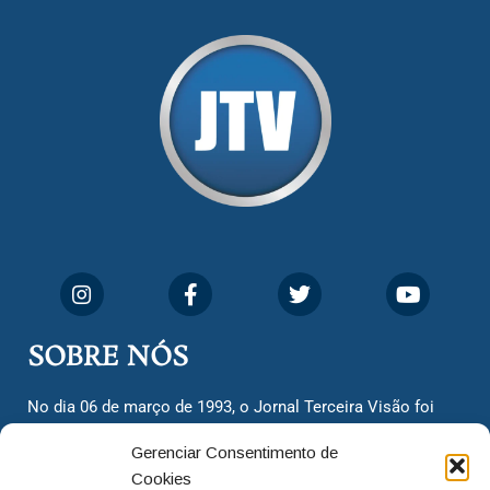
SOBRE NÓS
No dia 06 de março de 1993, o Jornal Terceira Visão foi
fundado para ser uma terceira via de notícias para os
Gerenciar Consentimento de
cidadãos valinhenses, já que naquela época só existiam
Cookies
dois jornais. Há mais de 30 anos, o jornal continua