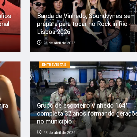
afios
Banda de Vinhedo, Soundvynes se
onal
prepara para tocar no Rock in Rio
Lisboa 2026
25 de abril de 2026
ENTREVISTAS
ira
Grupo de escoteiro Vinhedo 164°
o
completa 32 anos formando geraçõ
no município
23 de abril de 2026