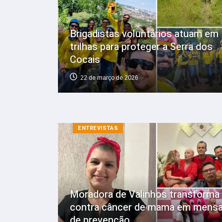
Brigadistas voluntários atuam em
trilhas para proteger a Serra dos
Cocais
22 de março de 2026
ENTREVISTAS
Moradora de Valinhos transforma 
contra câncer de mama em mens
de prevenção