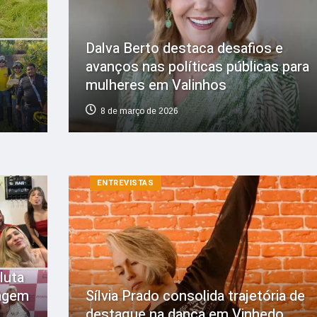
Dalva Berto destaca desafios e
avanços nas políticas públicas para
mulheres em Valinhos
8 de março de 2026
ENTREVISTAS
luta
agem
Sílvia Prado consolida trajetória de
destaque na dança em Vinhedo