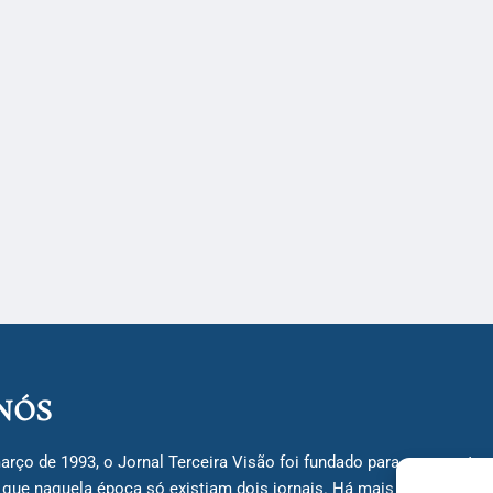
NÓS
arço de 1993, o Jornal Terceira Visão foi fundado para ser uma terc
á que naquela época só existiam dois jornais. Há mais de 30 anos, 