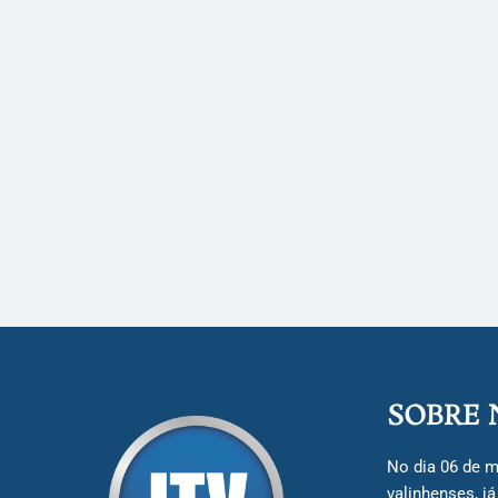
SOBRE 
No dia 06 de m
valinhenses, j