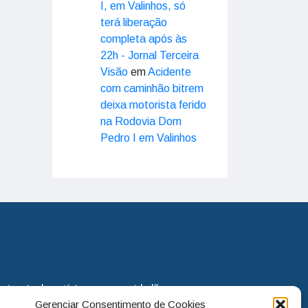
I, em Valinhos, só
terá liberação
completa após às
22h - Jornal Terceira
Visão
em
Acidente
com caminhão bitrem
deixa motorista ferido
na Rodovia Dom
Pedro I em Valinhos
eira via de notícias para os cidadãos
Gerenciar Consentimento de Cookies
o jornal continua assumindo o papel