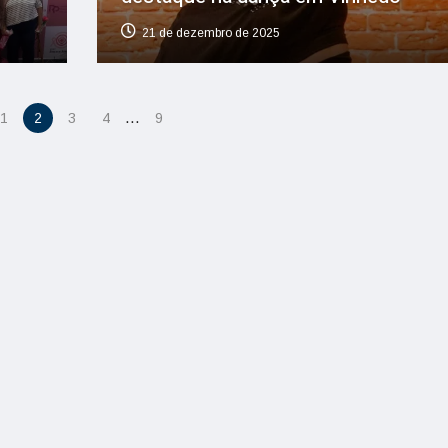
21 de dezembro de 2025
…
1
2
3
4
9