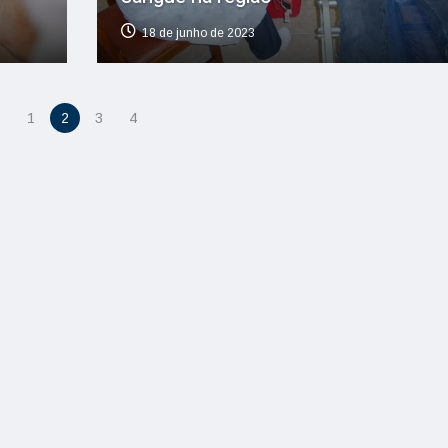
18 de junho de 2023
1
2
3
4