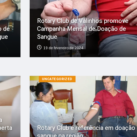
Rotary Club de Valinhos promove
o de
Campanha Mensal de Doação de
gue
Sangue
19 de fevereiro de 2024
UNCATEGORIZED
a
erta
Rotary Club é referência em doação
sangue na região