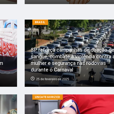
BRASIL
SP reforça campanhas de doação d
sangue, combate à violência contra 
em
mulher e segurança nas rodovias
durante o Carnaval
25 de fevereiro de 2025
UNCATEGORIZED