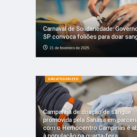
Carnaval de Solidariedade: Govern
SP convoca foliões para doar san
21 de fevereiro de 2025
UNCATEGORIZED
Campanha de doação de sangue
promovida pela Sanasa em parceri
com o Hemocentro Campinas é ab
à população na quarta-feira