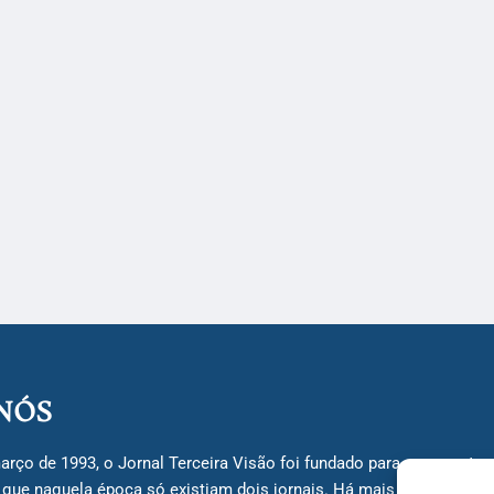
NÓS
arço de 1993, o Jornal Terceira Visão foi fundado para ser uma terc
á que naquela época só existiam dois jornais. Há mais de 30 anos, 