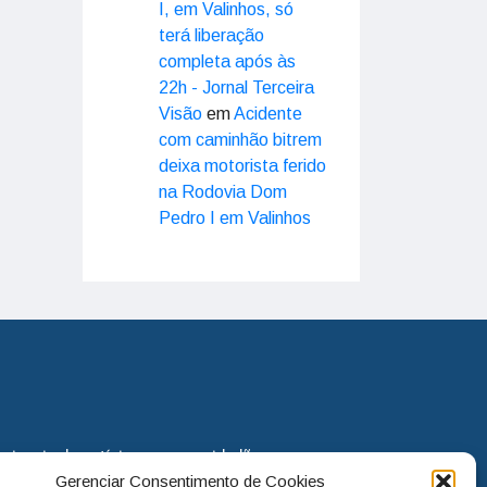
I, em Valinhos, só
terá liberação
completa após às
22h - Jornal Terceira
Visão
em
Acidente
com caminhão bitrem
deixa motorista ferido
na Rodovia Dom
Pedro I em Valinhos
eira via de notícias para os cidadãos
Gerenciar Consentimento de Cookies
o jornal continua assumindo o papel