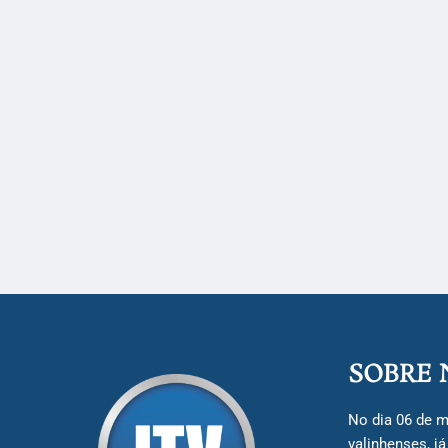
SOBRE 
No dia 06 de m
valinhenses, j