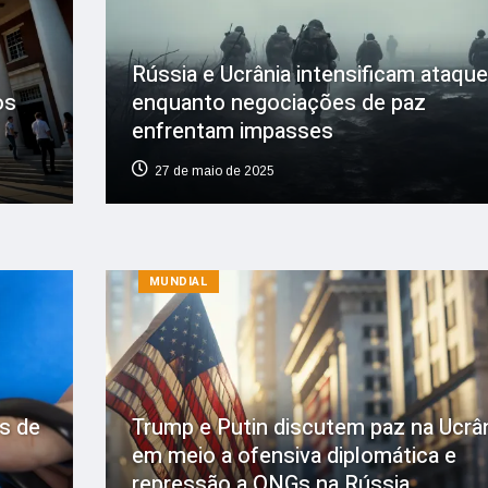
Rússia e Ucrânia intensificam ataqu
os
enquanto negociações de paz
enfrentam impasses
27 de maio de 2025
MUNDIAL
s de
Trump e Putin discutem paz na Ucrâ
em meio a ofensiva diplomática e
repressão a ONGs na Rússia