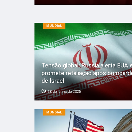
MUNDIAL
Tensão global: Rússia alerta EUA e
promete retaliação após bombard
de Israel
18 de junho de 2025
MUNDIAL