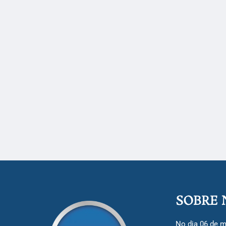
SOBRE 
No dia 06 de m