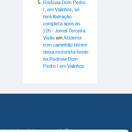
Rodovia Dom Pedro
I, em Valinhos, só
terá liberação
completa após às
22h - Jornal Terceira
Visão
em
Acidente
com caminhão bitrem
deixa motorista ferido
na Rodovia Dom
Pedro I em Valinhos
eira via de notícias para os cidadãos