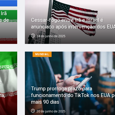
 Irã
s de
Cessar-fogo entre Irã e Israel é
anunciado após intervenção dos EU
24 de junho de 2025
MUNDIAL
e
Trump prorroga prazo para
a,
funcionamento do TikTok nos EUA p
mais 90 dias
20 de junho de 2025