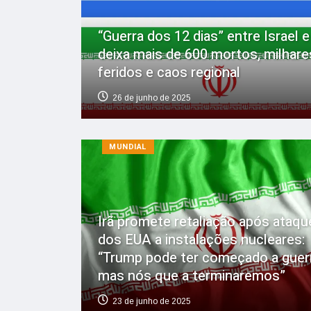
“Guerra dos 12 dias” entre Israel e
deixa mais de 600 mortos, milhare
feridos e caos regional
26 de junho de 2025
MUNDIAL
Irã promete retaliação após ataqu
dos EUA a instalações nucleares:
“Trump pode ter começado a guerr
mas nós que a terminaremos”
23 de junho de 2025