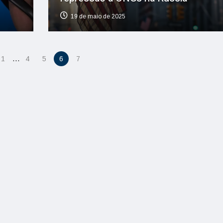
19 de maio de 2025
…
1
4
5
6
7