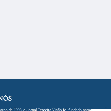
NÓS
arço de 1993, o Jornal Terceira Visão foi fundado para ser uma terc