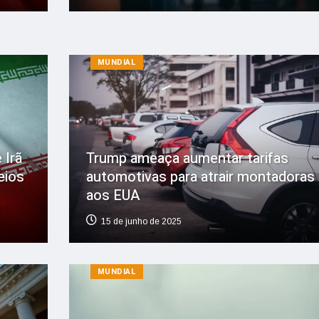
MUNDIAL
 Irã
Trump ameaça aumentar tarifas
eios
automotivas para atrair montadoras
aos EUA
15 de junho de 2025
MUNDIAL