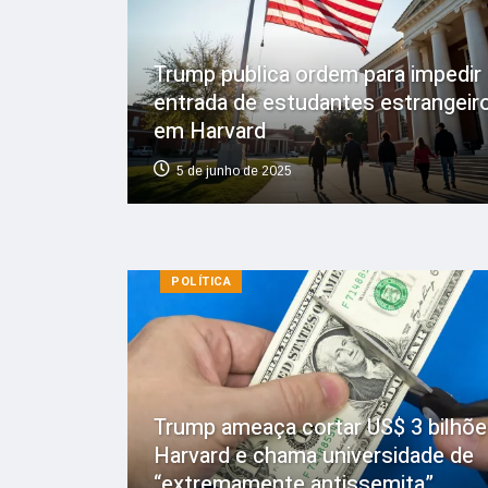
Trump publica ordem para impedir
entrada de estudantes estrangeir
em Harvard
5 de junho de 2025
POLÍTICA
Trump ameaça cortar US$ 3 bilhõe
Harvard e chama universidade de
“extremamente antissemita”