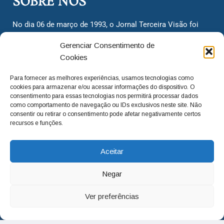
SOBRE NÓS
No dia 06 de março de 1993, o Jornal Terceira Visão foi
fundado para ser uma terceira via de notícias para os
Gerenciar Consentimento de
cidadãos valinhenses, já que naquela época só existiam
Cookies
dois jornais. Há mais de 30 anos, o jornal continua
assumindo o papel de ser a ‘voz do povo’ e continuamos
Para fornecer as melhores experiências, usamos tecnologias como
com o foco de trazer as melhores notícias. Nunca
cookies para armazenar e/ou acessar informações do dispositivo. O
deixamos de lado as necessidades do cidadão, sempre
consentimento para essas tecnologias nos permitirá processar dados
como comportamento de navegação ou IDs exclusivos neste site. Não
questionando os órgãos públicos em busca de melhorias
consentir ou retirar o consentimento pode afetar negativamente certos
para a cidade e sempre cobrando resoluções para casos
recursos e funções.
‘esquecidos’. Informar é a nossa missão!
Aceitar
adm@jtv.com.br
(19) 3929-6225
Negar
(19) 99450-1424
Ver preferências